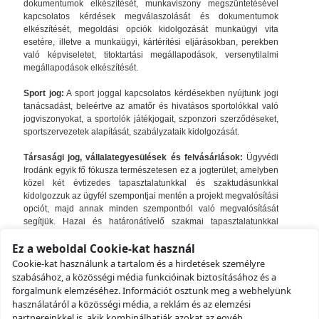
dokumentumok elkészítését, munkaviszony megszüntetésével
kapcsolatos kérdések megválaszolását és dokumentumok
elkészítését, megoldási opciók kidolgozását munkaügyi vita
esetére, illetve a munkaügyi, kártérítési eljárásokban, perekben
való képviseletet, titoktartási megállapodások, versenytilalmi
megállapodások elkészítését.
Sport jog:
A sport joggal kapcsolatos kérdésekben nyújtunk jogi
tanácsadást, beleértve az amatőr és hivatásos sportolókkal való
jogviszonyokat, a sportolók játékjogait, szponzori szerződéseket,
sportszervezetek alapítását, szabályzataik kidolgozását.
Társasági jog, vállalategyesülések és felvásárlások:
Ügyvédi
Irodánk egyik fő fókusza természetesen ez a jogterület, amelyben
közel két évtizedes tapasztalatunkkal és szaktudásunkkal
kidolgozzuk az ügyfél szempontjai mentén a projekt megvalósítási
opciót, majd annak minden szempontból való megvalósítását
segítjük. Hazai és határonátívelő szakmai tapasztalatunkkal
társaságok alapításánál és működésénél, vállalategyesülések és
Ez a weboldal Cookie-kat használ
felvásárlások lebonyolításánál segítünk, beleértve az átvilágítások
levezetését, átvilágítási jelentések elkészítését, amelyek
Cookie-kat használunk a tartalom és a hirdetések személyre
tartalmazzák a megoldásra váró, kockázatot jelentő kérdések jogi
szabásához, a közösségi média funkcióinak biztosításához és a
megoldására való javaslattételt is, tárgyalások lebonyolítását,
forgalmunk elemzéséhez. Információt osztunk meg a webhelyünk
megállapodások kidolgozását és megvalósítását is, különös
használatáról a közösségi média, a reklám és az elemzési
figyelemmel az adott iparár körülményeire és követelményeire.
partnereinkkel is, akik kombinálhatják azokat az egyéb