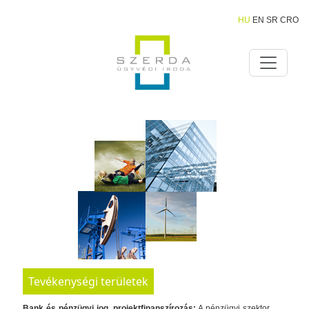
HU
EN
SR
CRO
Tevékenységi területek
Bank és pénzügyi jog, projektfinanszírozás:
A pénzügyi szektor