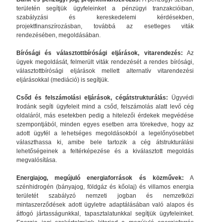
területén segítjük ügyfeleinket a pénzügyi tranzakcióiban,
szabályzási és kereskedelemi kérdésekben,
projektfinanszírozásban, továbbá az esetleges viták
rendezésében, megoldásában.
Bírósági és választottbírósági eljárások, vitarendezés:
Az
ügyek megoldását, felmerült viták rendezését a rendes bírósági,
választottbírósági eljárások mellett alternatív vitarendezési
eljárásokkal (mediáció) is segítjük.
Csőd és felszámolási eljárások, cégátstrukturálás:
Ügyvédi
Irodánk segíti ügyfeleit mind a csőd, felszámolás alatt levő cég
oldaláról, más esetekben pedig a hitelezői érdekek megvédése
szempontjából, minden egyes esetben arra törekedve, hogy az
adott ügyfél a lehetséges megoldásokból a legelőnyösebbet
választhassa ki, amibe bele tartozik a cég átstrukturálási
lehetőségeinek a feltérképezése és a kiválasztott megoldás
megvalósítása.
Energiajog, megújuló energiaforrások és közművek:
A
szénhidrogén (bányajog, földgáz és kőolaj) és villamos energia
területét szabályzó nemzeti jogban és nemzetközi
mintaszerződések adott ügyletre adaptálásában való alapos és
átfogó jártasságunkkal, tapasztalatunkkal segítjük ügyfeleinket.