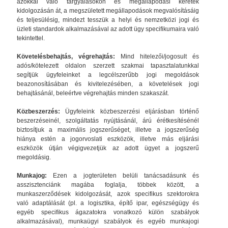
azokkal való tárgyalásokon és megállapodási keretek
kidolgozásán át, a megszületett megállapodások megvalósításáig
és teljesülésig, mindezt tesszük a helyi és nemzetközi jogi és
üzleti standardok alkalmazásával az adott ügy specifikumaira való
tekintettel.
Követelésbehajtás, végrehajtás:
Mind hitelezői/jogosult és
adós/kötelezett oldalon szerzett szakmai tapasztalatunkkal
segítjük ügyfeleinket a legcélszerűbb jogi megoldások
beazonosításában és kivitelezésében, a követelések jogi
behajtásánál, beleértve végrehajtás minden szakaszát.
Közbeszerzés:
Ügyfeleink közbeszerzési eljárásban történő
beszerzéseinél, szolgáltatás nyújtásánál, árú érétkesítésénél
biztosítjuk a maximális jogszerűséget, illetve a jogszerűség
hiánya estén a jogorvoslati eszközök, illetve más eljárási
eszközök útján végigvezetjük az adott ügyet a jogszerű
megoldásig.
Munkajog:
Ezen a jogterületen belüli tanácsadásunk és
asszisztenciánk magába foglalja, többek között, a
munkaszerződések kidolgozását, azok specifikus szektorokra
való adaptálását (pl. a logisztika, építő ipar, egészségügy és
egyéb specifikus ágazatokra vonatkozó külön szabályok
alkalmazásával), munkaügyi szabályok és egyéb munkajogi