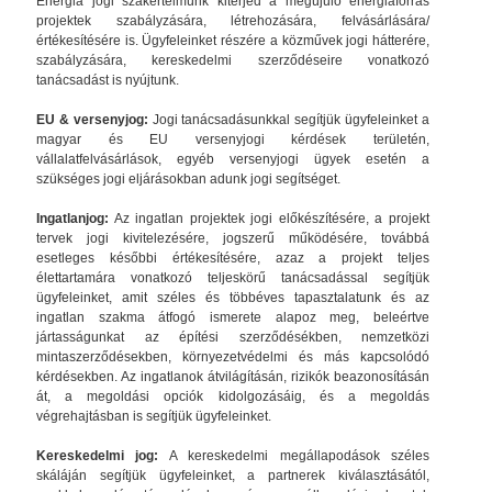
Energia jogi szakértelmünk kiterjed a megújuló energiaforrás
projektek szabályzására, létrehozására, felvásárlására/
értékesítésére is. Ügyfeleinket részére a közművek jogi hátterére,
szabályzására, kereskedelmi szerződéseire vonatkozó
tanácsadást is nyújtunk.
EU & versenyjog:
Jogi tanácsadásunkkal segítjük ügyfeleinket a
magyar és EU versenyjogi kérdések területén,
vállalatfelvásárlások, egyéb versenyjogi ügyek esetén a
szükséges jogi eljárásokban adunk jogi segítséget.
Ingatlanjog:
Az ingatlan projektek jogi előkészítésére, a projekt
tervek jogi kivitelezésére, jogszerű működésére, továbbá
esetleges későbbi értékesítésére, azaz a projekt teljes
élettartamára vonatkozó teljeskörű tanácsadással segítjük
ügyfeleinket, amit széles és többéves tapasztalatunk és az
ingatlan szakma átfogó ismerete alapoz meg, beleértve
jártasságunkat az építési szerződésékben, nemzetközi
mintaszerződésekben, környezetvédelmi és más kapcsolódó
kérdésekben. Az ingatlanok átvilágításán, rizikók beazonosításán
át, a megoldási opciók kidolgozásáig, és a megoldás
végrehajtásban is segítjük ügyfeleinket.
Kereskedelmi jog:
A kereskedelmi megállapodások széles
skáláján segítjük ügyfeleinket, a partnerek kiválasztásától,